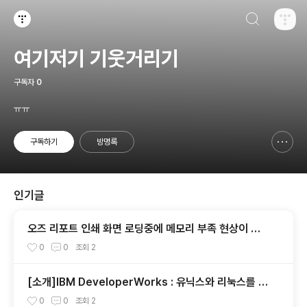
검색하기
티스토리
여기저기 기웃거리기
구독자
0
ㅠㅠ
구독하기
방명록
신고하기 레이어
열기
인기글
오즈 리포트 인쇄 화면 로딩중에 메모리 부족 현상이 생
길때 대책
0
0
조회
2
[소개]IBM DeveloperWorks : 유닉스와 리눅스를 함
께 어울리게 만들기
0
0
조회
2