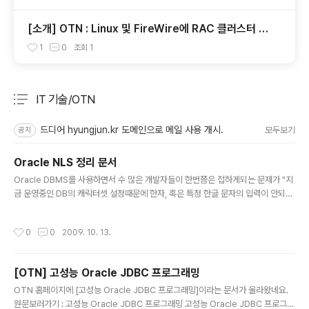
[소개] OTN : Linux 및 FireWire에 RAC 클러스터 구
축
1
0
조회
1
IT 기술/OTN
분류 전체보기
주요 글 목록
드디어 hyungjun.kr 도메인으로 메일 사용 개시.
모두보기
공지
Oracle NLS 정리 문서
글 내용
Oracle DBMS를 사용하면서 수 많은 개발자들이 한번쯤은 접하게되는 문제가 "지
금 운영중인 DB의 캐릭터셋 설정때문에 한자, 혹은 특정 한글 문자의 입력이 안되는
게 당연합니다. 지금 캐릭터셋을 바꾸면 Data가 깨질수도 있어요."라는 DBA의 답
변...이다. 이런말 하기는 참 싫지만 내가 설치한 DB도 아니고... 새로 구축하는 DB면
작성시간
0
0
2009. 10. 13.
이렇게 설치 안 하겠는데... 암튼... (사실 이렇게 말해놓고는 지난번에 설치한 DB는
이 회사 왕고참 과장님의 의견(기존에 사용하던 DB와 캐릭터셋이 같아야 한다는...)
에 따라서 KSC5601로 설치했다. 아~ 소신대로 살기 참 힘들죠~잉~) OTN에 NL
[OTN] 고성능 Oracle JDBC 프로그래밍
S관련 내용을 정리한 문서가 있어서 소개합니다. 언젠간 저도 이런 곳에 문서를 올릴
글 내용
수 있는 능력자가 될 수..
OTN 홈페이지에 [고성능 Oracle JDBC 프로그래밍]이라는 문서가 올라왔네요.
원문보러가기 : 고성능 Oracle JDBC 프로그래밍 고성능 Oracle JDBC 프로그래