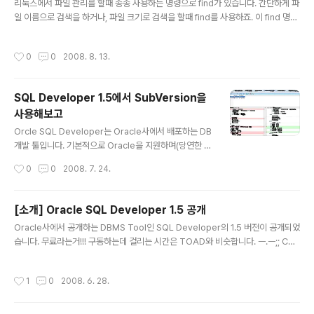
리눅스에서 파일 관리를 할때 종종 사용하는 명령으로 find가 있습니다. 간단하게 파
WebLogic이라는 유명 WAS, 그리고 이제는 Oracle W
일 이름으로 검색을 하거나, 파일 크기로 검색을 할때 find를 사용하죠. 이 find 명령
orkshop for WebLogic이라는 이름으로 나온 WebLo
에 대한 개요 및 사용 예를 제공하는 OTN의 문서를 소개합니다. 원문 : Linux find
gic workshop이라는 WebLogic상에서 개발할때 편리
명령어 완전 정복 가이드 아래는 원문의 앞부분을 발췌한 내용입니다. 가장 강력하면
한 개발 Tool까지 한 덩이가 되어서... ^^;; 나왔습니다.
작성시간
0
0
2008. 8. 13.
서도 한편으로는 혼란스러운 유비쿼터스 명령어인 find 명령어에 대한 개요. 게시일
위..
: 2008년 7월 Linux find 명령어는 모든 Linux 명령어 가운데 가장 유용하면서도
혼란스러운 명령어 가운데 하나입니다. 다른 Linux 명령어의 표준 구문과 다른 구문
SQL Developer 1.5에서 SubVersion을
을 가지고 있다는 점에서 어렵습니다. 하지만, 파일명, 파일 유형, 사용자, 더 나아가
사용해보고
타임 스탬..
글 내용
Orcle SQL Developer는 Oracle사에서 배포하는 DB
개발 툴입니다. 기본적으로 Oracle을 지원하며(당연한 일
이겠죠. ^^) MS-SQL, MySQL 등의 DB도 지원합니다.
작성시간
0
0
2008. 7. 24.
Oracle SQL Developer Oracle SQL Developer는
생산성을 개선하고 데이터베이스 개발 작업을 단순화하기
위해 오라클이 새로이 제공하는 무료 그래픽 툴입니다. Or
[소개] Oracle SQL Developer 1.5 공개
acle SQL Developer를 이용하여 데이터베이스 오브젝
글 내용
Oracle사에서 공개하는 DBMS Tool인 SQL Developer의 1.5 버전이 공개되었
트의 조회, SQL 구문/스크립트의 실행, PL/SQL 구문의
습니다. 무료라는거!!! 구동하는데 걸리는 시간은 TOAD와 비슷합니다. ㅡ.ㅡ;; CVS
디버깅과 같은 작업을 수행할 수 있습니다. 또는 기본 제공
와 SubVersion을 지원하고 마이그레이션 기능이 추가되었네요. 이번 버전에서는
되는 리포트를 실행하거나 별도의 리포트를 생성하여 저장
UI가 많이 바뀌었네요. 원문 : Oracle SQL Developer 1.5이란 무엇인가? 2008
할 수 있습니다. SQL Developer는 Oracle Database
작성시간
1
0
2008. 6. 28.
년 4월 발표된, Oracle SQL Developer 1.5는 오픈 소스 버전 통제 제품인 CVS
version 9.2..
및 Subversion과의 통합 기능을 제공하기 때문에 "Version Control" 릴리스라
불립니다. 버전 통제를 지원하는 것은 파일 시스템에 저장된 파일을 검색해 읽는 Fil