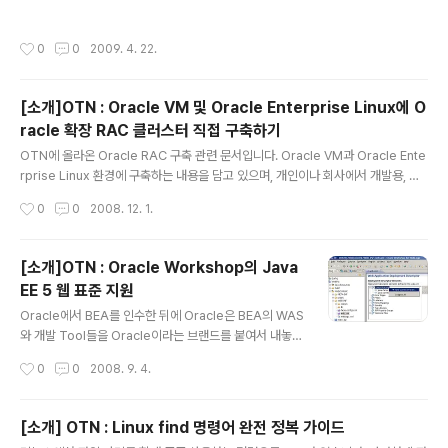
밍 연결 및 명령문 풀링 기능을 이용하여 Oracle 기반의 JDBC 프로그램 성능을 개
선하는 방법을 학습합니다. By Yuli Vasiliev 2009년 4월 게시 연결 풀링 및 명령
작성시간
0
0
2009. 4. 22.
문 풀링과 같은 풀링 기능을 사용하면 데이터베이스 집약적인 애플리케이션의 성능
을 크게 개선할 수 있습니다. 풀링 기능을 사용하지 않을 경우, 처음부터 객체를 새로
만들어야 하므로 시간과 리소스가 많이 소모되지만 풀링을 사용하면 객체를 다시 사
[소개]OTN : Oracle VM 및 Oracle Enterprise Linux에 O
용할 수 있기 때문입니다. 애플리케이션에서 사용한 물리적 데이터베이스 연결을 나
racle 확장 RAC 클러스터 직접 구축하기
타내는 데이터베이스 연결 객체를..
글 내용
OTN에 올라온 Oracle RAC 구축 관련 문서입니다. Oracle VM과 Oracle Ente
rprise Linux 환경에 구축하는 내용을 담고 있으며, 개인이나 회사에서 개발용, 테
스트 혹은 교육용으로만 사용할 것을 권장하고 있네요. 세개의 웹 페이지로 나뉘어져
작성시간
0
0
2008. 12. 1.
있으며, 각 페이지에는 인쇄용 화면을 볼 수 있는 링크가 있습니다. 소개 일반적인 O
racle RAC(Real Application Cluster) 구현은 하나 또는 여러 노드의 장애를 신
속하게 복구하는 아키텍처입니다. 그러나 일반적인 시나리오에서 Oracle RAC의
[소개]OTN : Oracle Workshop의 Java
모든 노드는 한 곳의 데이터 센터에 있으므로 치명적인 데이터 센터 장애로 이어지기
EE 5 웹 표준 지원
쉽습니다. 이 시나리오에서 재난 복구를 위한 솔루션은 로컬 데이터 센터와 일부 백
글 내용
업 데이터 ..
Oracle에서 BEA를 인수한 뒤에 Oracle은 BEA의 WAS
와 개발 Tool들을 Oracle이라는 브랜드를 붙여서 내놓고
있습니다. 물론 거기에 Oracle DBMS와 연동하기위한 장
작성시간
0
0
2008. 9. 4.
치들을 기본으로 내장해서요. BEA WebLogic, BEA We
bLogic Workshop 등의 대표적인 BEA 제품에 이제는
Oracle WebLogic, Oracle Workshop이라는 이름으
[소개] OTN : Linux find 명령어 완전 정복 가이드
로 시장에 나왔습니다. Oracle DBMS라는 걸출한 제품과
글 내용