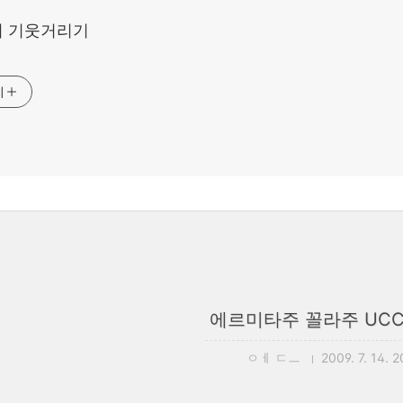
 기웃거리기
기
에르미타주 꼴라주 UC
ㅇㅔ ㄷㅡ
2009. 7. 14. 2