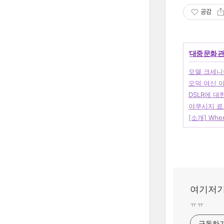
공감
'
대중 문화 
모델 크세니
오덕 여신 
DSLR에 대
야쿠시지 료
[소개] Where
여기저기
ㅠㅠ
구독하