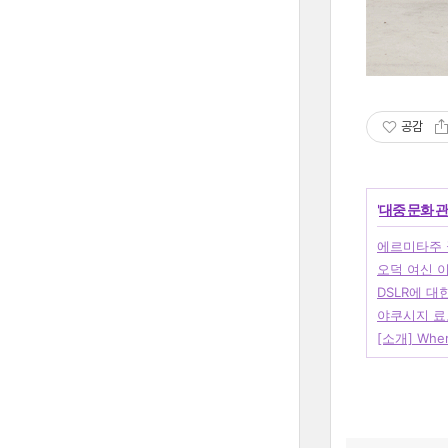
공감
'
대중 문화 
에르미타주 
오덕 여신 
DSLR에 대
야쿠시지 료
[소개] Where