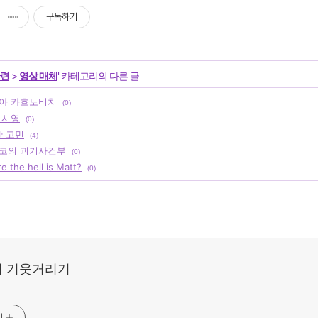
구독하기
관련
>
영상 매체
' 카테고리의 다른 글
아 카흐노비치
(0)
이시영
(0)
한 고민
(4)
코의 괴기사건부
(0)
 the hell is Matt?
(0)
 기웃거리기
기