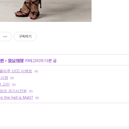
구독하기
관련
>
영상 매체
' 카테고리의 다른 글
꼴라주 UCC 이벤트
(0)
이시영
(0)
한 고민
(4)
코의 괴기사건부
(0)
 the hell is Matt?
(0)