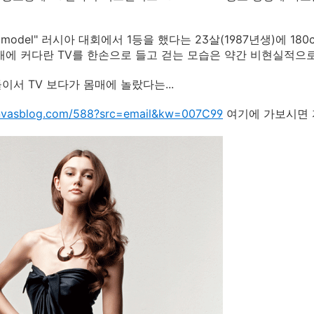
op model" 러시아 대회에서 1등을 했다는 23살(1987년생)에 1
에 커다란 TV를 한손으로 들고 걷는 모습은 약간 비현실적으로 
이서 TV 보다가 몸매에 놀랐다는...
anvasblog.com/588?src=email&kw=007C99
여기에 가보시면 