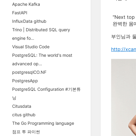
Apache Kafka
FastAPI
"Next t
InfluxData github
완벽한 몸매
Trino | Distributed SQL query
부인님과 둘
engine fo…
Visual Studio Code
http://xc
PostgreSQL: The world's most
advanced op…
postgresqlCO.NF
PostgresApp
PostgreSQL Configuration #기본튜
닝
Citusdata
citus github
The Go Programming language
점프 투 파이썬