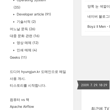
양쪽 눈 색깔이
(35)
Developer article
(91)
네이버 블로그의
기술서적
(2)
Boyz ll Men 
어느날 문득
(26)
대중 문화 관련
(16)
영상 매체
(12)
인쇄 매체
(4)
Geeks
(11)
드디어 hyungjun.kr 도메인으로 메일
사용 개시.
2009. 7. 29. 18:29
티스토리를 시작합니다.
컴퓨터 vs 책
Apache Airflow
최근에 TV