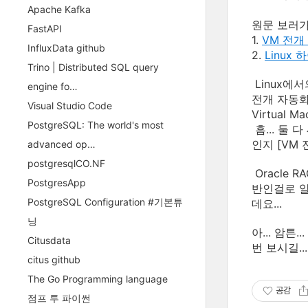
Apache Kafka
원문 보러
FastAPI
1.
VM 전개
InfluxData github
2.
Linux
Trino | Distributed SQL query
Linux에서
engine fo…
전개 자동화하
Visual Studio Code
Virtual 
PostgreSQL: The world's most
흠... 둘
인지 [VM
advanced op…
postgresqlCO.NF
Oracle 
PostgresApp
반인걸로 알
PostgreSQL Configuration #기본튜
데요...
닝
아... 암튼
Citusdata
번 보시길...
citus github
The Go Programming language
공감
점프 투 파이썬