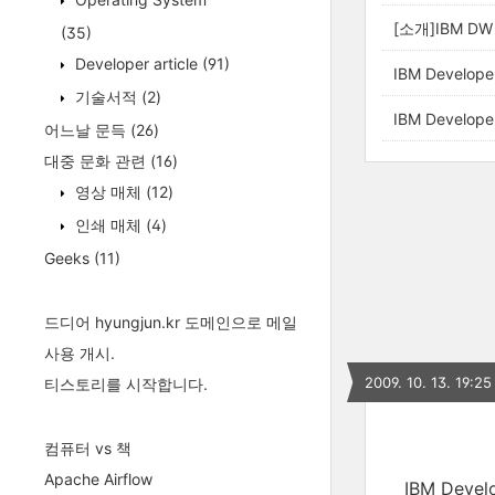
[소개]IBM D
(35)
Developer article
(91)
IBM Develo
기술서적
(2)
IBM Develo
어느날 문득
(26)
대중 문화 관련
(16)
영상 매체
(12)
인쇄 매체
(4)
Geeks
(11)
드디어 hyungjun.kr 도메인으로 메일
사용 개시.
2009. 10. 13. 19:25
티스토리를 시작합니다.
컴퓨터 vs 책
Apache Airflow
IBM De