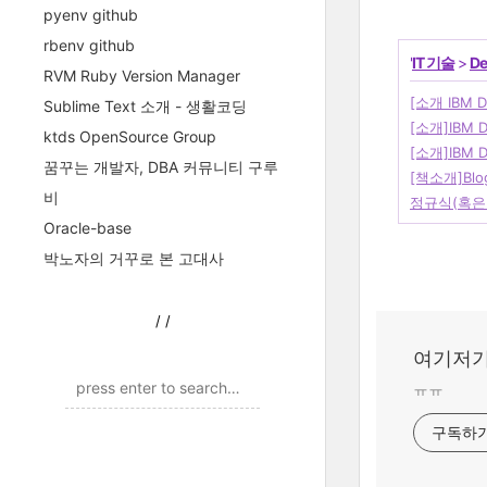
pyenv github
rbenv github
'
IT 기술
>
De
RVM Ruby Version Manager
[소개 IBM 
Sublime Text 소개 - 생활코딩
[소개]IBM DW
ktds OpenSource Group
[소개]IBM
꿈꾸는 개발자, DBA 커뮤니티 구루
[책소개]Bl
비
정규식(혹은
Oracle-base
박노자의 거꾸로 본 고대사
/
/
여기저기
ㅠㅠ
구독하