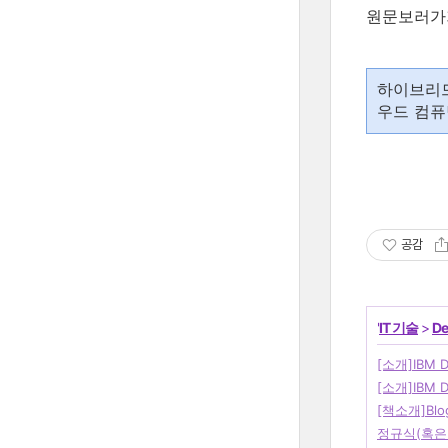
원문보러가
하이브리드
우드 컴퓨
공감
'
IT 기술
>
De
[소개]IBM DW
[소개]IBM 
[책소개]Bl
정규식(혹은