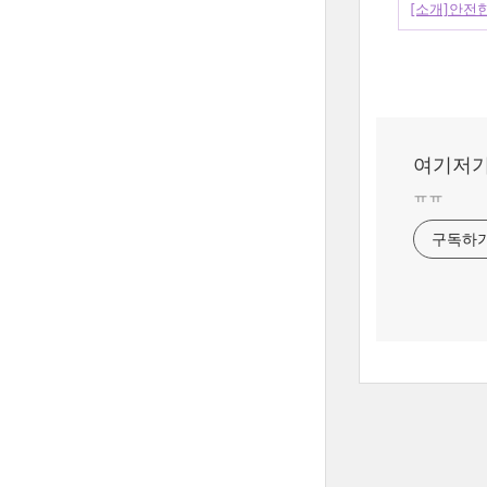
[소개]안전
여기저기
ㅠㅠ
구독하